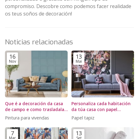
compromiso. Descobre como podemos facer realidade
os teus soños de decoración!
Noticias relacionadas
16
13
Nov
Mai
Que é a decoración da casa
Personaliza cada habitación
de campo e como trasladala
da túa casa con papel
á túa casa?
pintado
Pintura para vivendas
Papel tapiz
7
13
Mar
Set