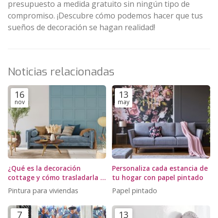
presupuesto a medida gratuito sin ningún tipo de
compromiso. ¡Descubre cómo podemos hacer que tus
sueños de decoración se hagan realidad!
Noticias relacionadas
16
13
nov
may
¿Qué es la decoración
Personaliza cada estancia de
cottage y cómo trasladarla a
tu hogar con papel pintado
tu hogar?
Pintura para viviendas
Papel pintado
7
13